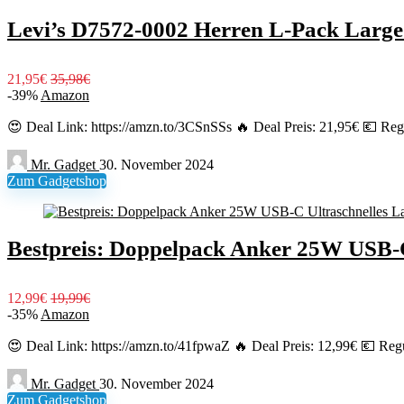
Levi’s D7572-0002 Herren L-Pack Large
21,95€
35,98€
-39%
Amazon
😍 Deal Link: https://amzn.to/3CSnSSs 🔥 Deal Preis: 21,95€ 💶 Regu
Mr. Gadget
30. November 2024
Zum Gadgetshop
Bestpreis: Doppelpack Anker 25W USB-C 
12,99€
19,99€
-35%
Amazon
😍 Deal Link: https://amzn.to/41fpwaZ 🔥 Deal Preis: 12,99€ 💶 Regu
Mr. Gadget
30. November 2024
Zum Gadgetshop