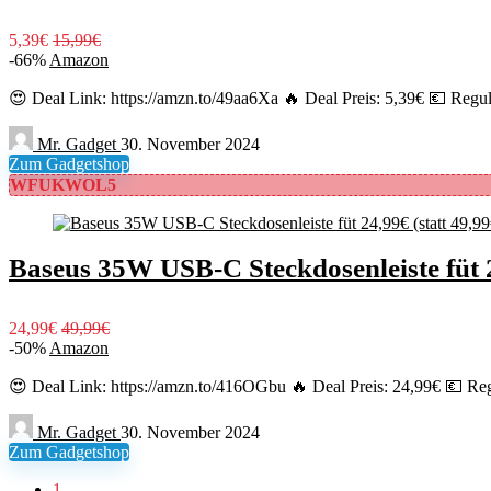
5,39€
15,99€
-66%
Amazon
😍 Deal Link: https://amzn.to/49aa6Xa 🔥 Deal Preis: 5,39€ 💶 Regul
Mr. Gadget
30. November 2024
Zum Gadgetshop
WFUKWOL5
Baseus 35W USB-C Steckdosenleiste füt 2
24,99€
49,99€
-50%
Amazon
😍 Deal Link: https://amzn.to/416OGbu 🔥 Deal Preis: 24,99€ 💶 Reg
Mr. Gadget
30. November 2024
Zum Gadgetshop
1