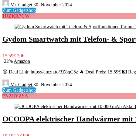
Mr. Gadget
30. November 2024
Zum Gadgetshop
IUZKR7CW
Gydom Smartwatch mit Telefon- & Sport
15,59€
20€
-22%
Amazon
😍 Deal Link: https://amzn.to/3Z8qC5z 🔥 Deal Preis: 15,59€ 💶 Regu
Mr. Gadget
30. November 2024
Zum Gadgetshop
7N2HYZSA
OCOOPA elektrischer Handwärmer mit 1
19,19€
23,99€