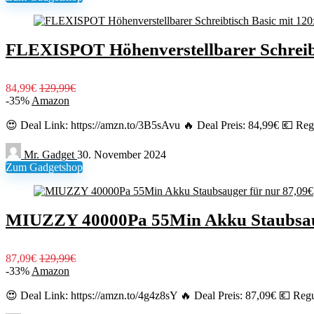
FLEXISPOT Höhenverstellbarer Schreibti
84,99€
129,99€
-35%
Amazon
😍 Deal Link: https://amzn.to/3B5sAvu 🔥 Deal Preis: 84,99€ 💶 Regu
Mr. Gadget
30. November 2024
Zum Gadgetshop
MIUZZY 40000Pa 55Min Akku Staubsaug
87,09€
129,99€
-33%
Amazon
😍 Deal Link: https://amzn.to/4g4z8sY 🔥 Deal Preis: 87,09€ 💶 Regu