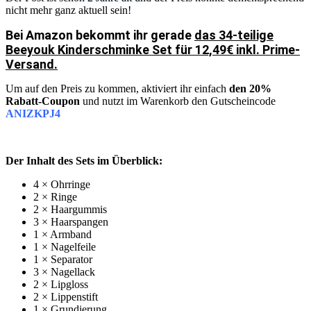
nicht mehr ganz aktuell sein!
Bei Amazon bekommt ihr gerade
das 34-teilige
Beeyouk Kinderschminke Set für 12,49€ inkl. Prime-
Versand.
Um auf den Preis zu kommen, aktiviert ihr einfach
den 20%
Rabatt-Coupon
und nutzt im Warenkorb den Gutscheincode
ANIZKPJ4
Der Inhalt des Sets im Überblick:
4 × Ohrringe
2 × Ringe
2 × Haargummis
3 × Haarspangen
1 × Armband
1 × Nagelfeile
1 × Separator
3 × Nagellack
2 × Lipgloss
2 × Lippenstift
1 × Grundierung