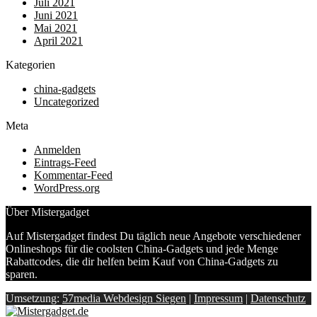
Juli 2021
Juni 2021
Mai 2021
April 2021
Kategorien
china-gadgets
Uncategorized
Meta
Anmelden
Eintrags-Feed
Kommentar-Feed
WordPress.org
Über Mistergadget
Auf Mistergadget findest Du täglich neue Angebote verschiedener
Onlineshops für die coolsten China-Gadgets und jede Menge
Rabattcodes, die dir helfen beim Kauf von China-Gadgets zu
sparen.
Umsetzung:
57media Webdesign Siegen
|
Impressum
|
Datenschutz