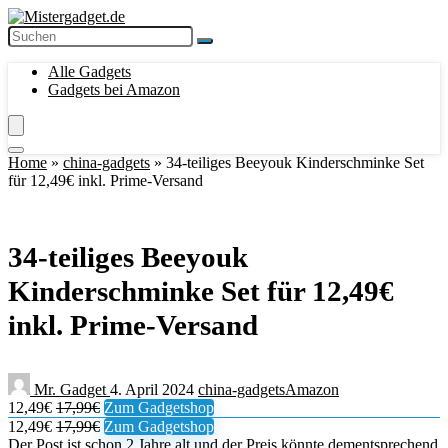
Alle Gadgets
Gadgets bei Amazon
Home
»
china-gadgets
»
34-teiliges Beeyouk Kinderschminke Set
für 12,49€ inkl. Prime-Versand
34-teiliges Beeyouk
Kinderschminke Set für 12,49€
inkl. Prime-Versand
Mr. Gadget
4. April 2024
china-gadgets
Amazon
12,49€
17,99€
Zum Gadgetshop
12,49€
17,99€
Zum Gadgetshop
Der Post ist schon 2 Jahre alt und der Preis könnte dementsprechend