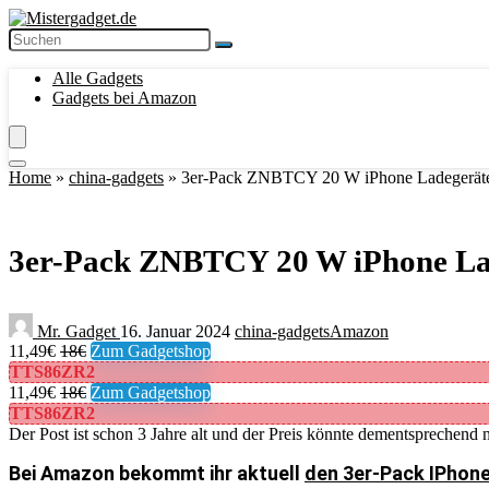
Alle Gadgets
Gadgets bei Amazon
Home
»
china-gadgets
»
3er-Pack ZNBTCY 20 W iPhone Ladegeräte m
3er-Pack ZNBTCY 20 W iPhone Lade
Mr. Gadget
16. Januar 2024
china-gadgets
Amazon
11,49€
18€
Zum Gadgetshop
TTS86ZR2
11,49€
18€
Zum Gadgetshop
TTS86ZR2
Der Post ist schon 3 Jahre alt und der Preis könnte dementsprechend n
Bei Amazon bekommt ihr aktuell
den 3er-Pack IPhone