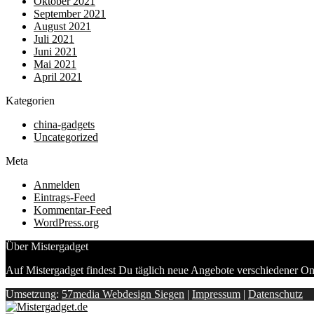
Oktober 2021
September 2021
August 2021
Juli 2021
Juni 2021
Mai 2021
April 2021
Kategorien
china-gadgets
Uncategorized
Meta
Anmelden
Eintrags-Feed
Kommentar-Feed
WordPress.org
Über Mistergadget
Auf Mistergadget findest Du täglich neue Angebote verschiedener On
Umsetzung:
57media Webdesign Siegen
|
Impressum
|
Datenschutz