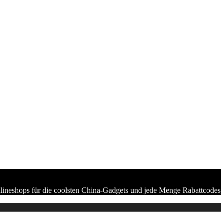
lineshops für die coolsten China-Gadgets und jede Menge Rabattcodes,