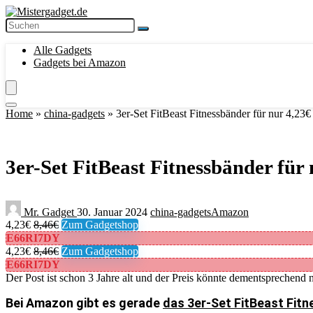
Alle Gadgets
Gadgets bei Amazon
Home
»
china-gadgets
»
3er-Set FitBeast Fitnessbänder für nur 4,23€
3er-Set FitBeast Fitnessbänder für
Mr. Gadget
30. Januar 2024
china-gadgets
Amazon
4,23€
8,46€
Zum Gadgetshop
E66RI7DY
4,23€
8,46€
Zum Gadgetshop
E66RI7DY
Der Post ist schon 3 Jahre alt und der Preis könnte dementsprechend n
Bei Amazon gibt es gerade
das 3er-Set FitBeast Fitn