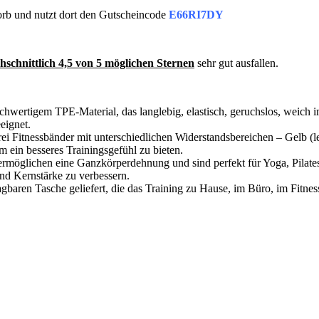
orb und nutzt dort den Gutscheincode
E66RI7DY
hschnittlich 4,5 von 5 möglichen Sternen
sehr gut ausfallen.
hwertigem TPE-Material, das langlebig, elastisch, geruchslos, weich im
eignet.
ei Fitnessbänder mit unterschiedlichen Widerstandsbereichen – Gelb (lei
 ein besseres Trainingsgefühl zu bieten.
r ermöglichen eine Ganzkörperdehnung und sind perfekt für Yoga, Pilat
und Kernstärke zu verbessern.
gbaren Tasche geliefert, die das Training zu Hause, im Büro, im Fitness