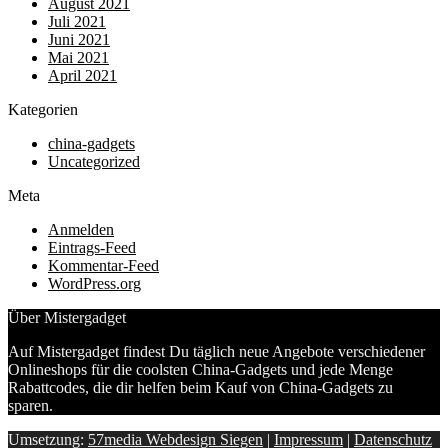
August 2021
Juli 2021
Juni 2021
Mai 2021
April 2021
Kategorien
china-gadgets
Uncategorized
Meta
Anmelden
Eintrags-Feed
Kommentar-Feed
WordPress.org
Über Mistergadget
Auf Mistergadget findest Du täglich neue Angebote verschiedener
Onlineshops für die coolsten China-Gadgets und jede Menge
Rabattcodes, die dir helfen beim Kauf von China-Gadgets zu
sparen.
Umsetzung:
57media Webdesign Siegen
|
Impressum
|
Datenschutz