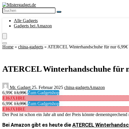
Alle Gadgets
Gadgets bei Amazon
Home
»
china-gadgets
»
ATERCEL Winterhandschuhe für nur 6,99€ i
ATERCEL Winterhandschuhe für nu
Mr. Gadget
25. Februar 2025
china-gadgets
Amazon
6,99€
13,99€
Zum Gadgetshop
EI6JXHRE
6,99€
13,99€
Zum Gadgetshop
EI6JXHRE
Der Post ist schon ein Jahr alt und der Preis könnte dementsprechend 
Bei Amazon gibt es heute die
ATERCEL Winterhandschu