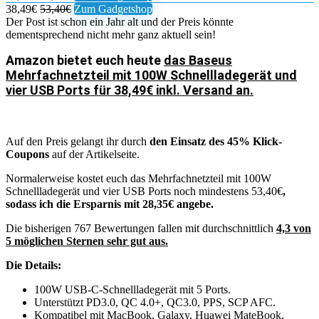
38,49€
53,40€
Zum Gadgetshop
Der Post ist schon ein Jahr alt und der Preis könnte
dementsprechend nicht mehr ganz aktuell sein!
Amazon bietet euch heute
das Baseus
Mehrfachnetzteil mit 100W Schnellladegerät und
vier USB Ports für 38,49€ inkl. Versand an.
Auf den Preis gelangt ihr durch
den Einsatz des 45% Klick-
Coupons
auf der Artikelseite.
Normalerweise kostet euch das Mehrfachnetzteil mit 100W
Schnellladegerät und vier USB Ports noch mindestens 53,40€
,
sodass ich die Ersparnis mit 28,35€ angebe.
Die bisherigen 767 Bewertungen fallen mit durchschnittlich
4,3 von
5 möglichen Sternen sehr gut aus.
Die Details:
100W USB-C-Schnellladegerät mit 5 Ports.
Unterstützt PD3.0, QC 4.0+, QC3.0, PPS, SCP AFC.
Kompatibel mit MacBook, Galaxy, Huawei MateBook,