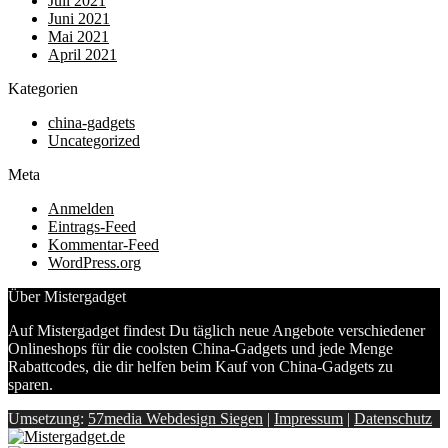
Juli 2021
Juni 2021
Mai 2021
April 2021
Kategorien
china-gadgets
Uncategorized
Meta
Anmelden
Eintrags-Feed
Kommentar-Feed
WordPress.org
Über Mistergadget
Auf Mistergadget findest Du täglich neue Angebote verschiedener
Onlineshops für die coolsten China-Gadgets und jede Menge
Rabattcodes, die dir helfen beim Kauf von China-Gadgets zu
sparen.
Umsetzung:
57media Webdesign Siegen
|
Impressum
|
Datenschutz