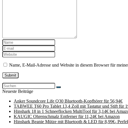
Name, E-Mail-Adresse und Website in diesem Browser für meine
Neueste Beiträge
Anker Soundcore Life Q30 Bluetooth-Kopfhörer für 56,94€
TABWEE T60 Pro Tablet 13,4 Zoll mit Tastatur und Stift für 
Hinshark 18 in 1 Schneeflocken MultiTool für 3,14€ bei Amaz
KAUGIC Ohrenschmalz Entferner für 11,24€ bei Amazon
Hinshark Beanie Mütze mit Bluetooth & LED für 8,99€- Perfe