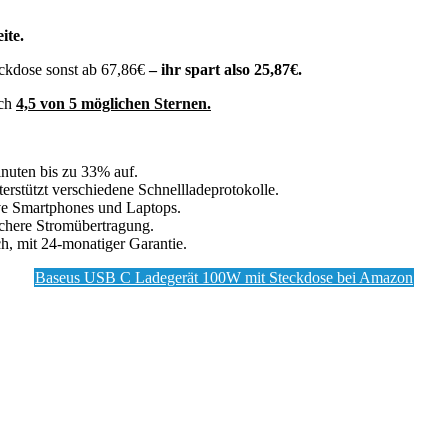
ite.
ckdose sonst ab 67,86€
– ihr spart also 25,87€.
ich
4,5 von 5 möglichen Sternen
.
nuten bis zu 33% auf.
stützt verschiedene Schnellladeprotokolle.
ive Smartphones und Laptops.
ichere Stromübertragung.
, mit 24-monatiger Garantie.
Baseus USB C Ladegerät 100W mit Steckdose bei Amazon