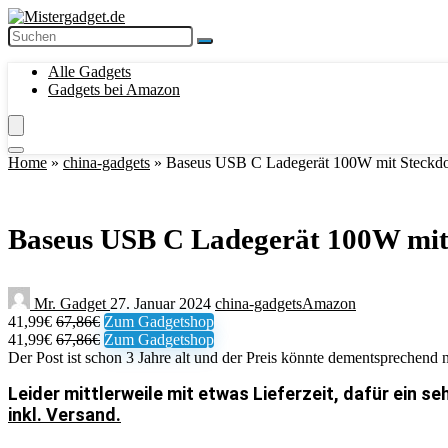
Alle Gadgets
Gadgets bei Amazon
Home
»
china-gadgets
»
Baseus USB C Ladegerät 100W mit Steckdos
Baseus USB C Ladegerät 100W mit 
Mr. Gadget
27. Januar 2024
china-gadgets
Amazon
41,99€
67,86€
Zum Gadgetshop
41,99€
67,86€
Zum Gadgetshop
Der Post ist schon 3 Jahre alt und der Preis könnte dementsprechend n
Leider mittlerweile mit etwas Lieferzeit, dafür ein s
inkl. Versand.