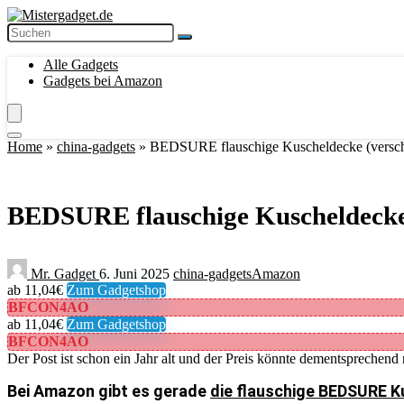
Alle Gadgets
Gadgets bei Amazon
Home
»
china-gadgets
»
BEDSURE flauschige Kuscheldecke (verschi
BEDSURE flauschige Kuscheldecke 
Mr. Gadget
6. Juni 2025
china-gadgets
Amazon
ab 11,04€
Zum Gadgetshop
BFCON4AO
ab 11,04€
Zum Gadgetshop
BFCON4AO
Der Post ist schon ein Jahr alt und der Preis könnte dementsprechend 
Bei Amazon gibt es gerade
die flauschige BEDSURE Ku