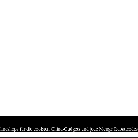
lineshops für die coolsten China-Gadgets und jede Menge Rabattcodes,