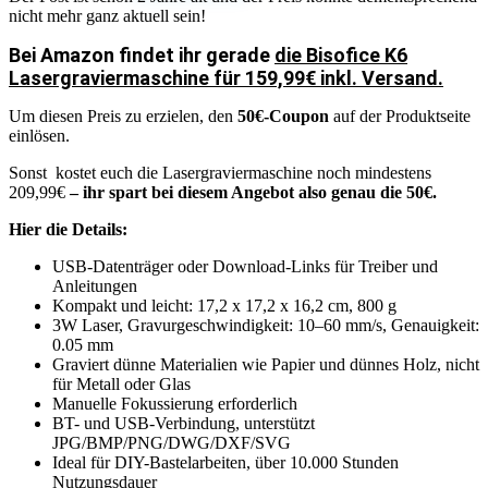
nicht mehr ganz aktuell sein!
Bei Amazon findet ihr gerade
die Bisofice K6
Lasergraviermaschine für 159,99€ inkl. Versand.
Um diesen Preis zu erzielen, den
50€-Coupon
auf der Produktseite
einlösen.
Sonst kostet euch die Lasergraviermaschine noch mindestens
209,99€
– ihr spart bei diesem Angebot also genau die 50€.
Hier die Details:
USB-Datenträger oder Download-Links für Treiber und
Anleitungen
Kompakt und leicht: 17,2 x 17,2 x 16,2 cm, 800 g
3W Laser, Gravurgeschwindigkeit: 10–60 mm/s, Genauigkeit:
0.05 mm
Graviert dünne Materialien wie Papier und dünnes Holz, nicht
für Metall oder Glas
Manuelle Fokussierung erforderlich
BT- und USB-Verbindung, unterstützt
JPG/BMP/PNG/DWG/DXF/SVG
Ideal für DIY-Bastelarbeiten, über 10.000 Stunden
Nutzungsdauer