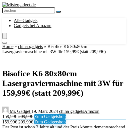
Alle Gadgets
Gadgets bei Amazon
Home
»
china-gadgets
»
Bisofice K6 80x80cm
Lasergraviermaschine mit 3W für 159,99€ (statt 209,99€)
Bisofice K6 80x80cm
Lasergraviermaschine mit 3W für
159,99€ (statt 209,99€)
Mr. Gadget
19. März 2024
china-gadgets
Amazon
159,99€
209,99€
Zum Gadgetshop
159,99€
209,99€
Zum Gadgetshop
Der Post ist schon 2 Jahre alt und der Preis könnte dementsprechend