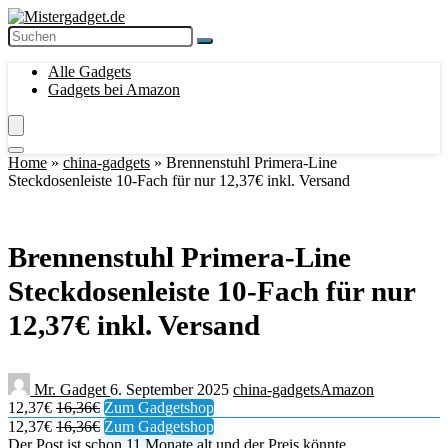
Alle Gadgets
Gadgets bei Amazon
Home
»
china-gadgets
»
Brennenstuhl Primera-Line
Steckdosenleiste 10-Fach für nur 12,37€ inkl. Versand
Brennenstuhl Primera-Line
Steckdosenleiste 10-Fach für nur
12,37€ inkl. Versand
Mr. Gadget
6. September 2025
china-gadgets
Amazon
12,37€
16,36€
Zum Gadgetshop
12,37€
16,36€
Zum Gadgetshop
Der Post ist schon 11 Monate alt und der Preis könnte