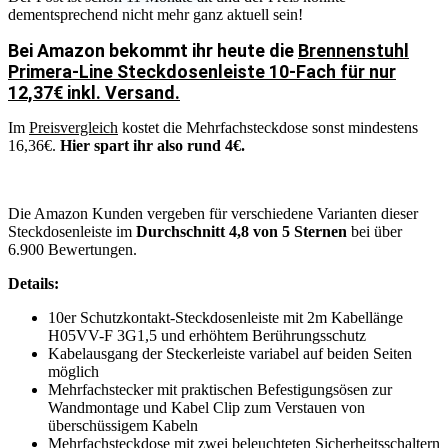
dementsprechend nicht mehr ganz aktuell sein!
Bei Amazon bekommt ihr heute die
Brennenstuhl
Primera-Line Steckdosenleiste 10-Fach für nur
12,37€ inkl. Versand.
Im
Preisvergleich
kostet die Mehrfachsteckdose sonst mindestens
16,36€.
Hier spart ihr also rund 4€.
Die Amazon Kunden vergeben für verschiedene Varianten dieser
Steckdosenleiste im
Durchschnitt 4,8 von 5 Sternen
bei über
6.900 Bewertungen.
Details:
10er Schutzkontakt-Steckdosenleiste mit 2m Kabellänge
H05VV-F 3G1,5 und erhöhtem Berührungsschutz
Kabelausgang der Steckerleiste variabel auf beiden Seiten
möglich
Mehrfachstecker mit praktischen Befestigungsösen zur
Wandmontage und Kabel Clip zum Verstauen von
überschüssigem Kabeln
Mehrfachsteckdose mit zwei beleuchteten Sicherheitsschaltern