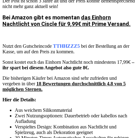
Der Post ist schon 3 Jahre alt und der Preis könnte dementsprechend
nicht mehr ganz aktuell sein!
Bei Amazon gibt es momentan
das Einhorn
Nachtlicht von Ciscle für 9,99€ mit Prime Versand.
Nutzt den Gutscheincode
TTHHZZZ5
bei der Bestellung an der
Kasse, um auf den Preis zu kommen.
Sonst kostet euch das Einhorn Nachtlicht noch mindestens 17,99€
–
ihr spart bei diesem Angebot also gute 8€.
Die bisherigen Käufer bei Amazon sind sehr zufrieden und
vergeben in über
18 Bewertungen durchschnittlich 4.8 von 5
möglichen Sternen.
Hier die Details:
Aus weichem Silikonmaterial
Zwei Nutzungsoptionen: Dauerbetrieb oder kabellos nach
Aufladung
Verspieltes Design: Kombination aus Nachtlicht und
Spielzeug, auch als Dekoration geeignet
30-Minuten-Timer: Automatisches Ausschalten für ruhigen