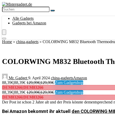
Alle Gadgets
Gadgets bei Amazon
Home
»
china-gadgets
»
COLORWING M832 Bluetooth Thermodrucke
COLORWING M832 Bluetooth Therm
Mr. Gadget
9. April 2024
china-gadgets
Amazon
88,39€|88,39€
129,99€|129,99€
Zum Gadgetshop
DEM83266|DEM83266
88,39€|88,39€
129,99€|129,99€
Zum Gadgetshop
DEM83266|DEM83266
Der Post ist schon 2 Jahre alt und der Preis könnte dementsprechend n
Bei Amazon bekommt ihr aktuell
den COLORWING M832