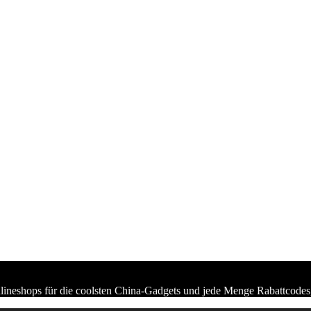
lineshops für die coolsten China-Gadgets und jede Menge Rabattcodes,