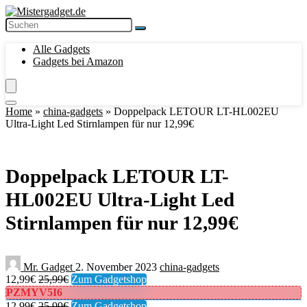
Alle Gadgets
Gadgets bei Amazon
Home
»
china-gadgets
»
Doppelpack LETOUR ‎LT-HL002EU
Ultra-Light Led Stirnlampen für nur 12,99€
Doppelpack LETOUR ‎LT-
HL002EU Ultra-Light Led
Stirnlampen für nur 12,99€
Mr. Gadget
2. November 2023
china-gadgets
12,99€
25,99€
Zum Gadgetshop
PZMYV5I6
12,99€
25,99€
Zum Gadgetshop