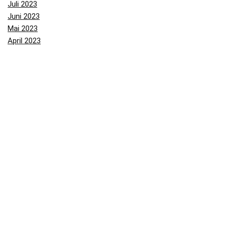
Juli 2023
Juni 2023
Mai 2023
April 2023
März 2023
Februar 2023
Januar 2023
Dezember 2022
November 2022
Oktober 2022
September 2022
August 2022
Juli 2022
Juni 2022
Mai 2022
April 2022
März 2022
Februar 2022
Januar 2022