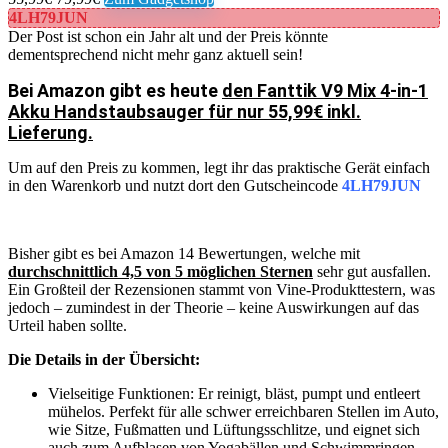
4LH79JUN
Der Post ist schon ein Jahr alt und der Preis könnte
dementsprechend nicht mehr ganz aktuell sein!
Bei Amazon gibt es heute
den Fanttik V9 Mix 4-in-1
Akku Handstaubsauger für nur 55,99€ inkl.
Lieferung.
Um auf den Preis zu kommen, legt ihr das praktische Gerät einfach
in den Warenkorb und nutzt dort den Gutscheincode
4LH79JUN
Bisher gibt es bei Amazon 14 Bewertungen, welche mit
durchschnittlich 4,5 von 5 möglichen Sternen
sehr gut ausfallen.
Ein Großteil der Rezensionen stammt von Vine-Produkttestern, was
jedoch – zumindest in der Theorie – keine Auswirkungen auf das
Urteil haben sollte.
Die Details in der Übersicht:
Vielseitige Funktionen: Er reinigt, bläst, pumpt und entleert
mühelos. Perfekt für alle schwer erreichbaren Stellen im Auto,
wie Sitze, Fußmatten und Lüftungsschlitze, und eignet sich
auch zum Aufblasen von Yogabällen und Schwimmringen.