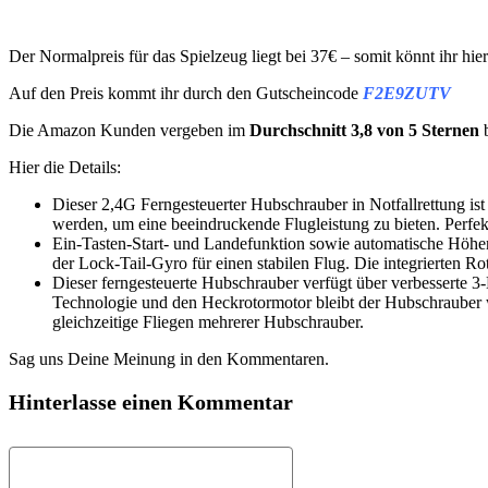
Der Normalpreis für das Spielzeug liegt bei 37€ – somit könnt ihr hie
Auf den Preis kommt ihr durch den Gutscheincode
F2E9ZUTV
Die Amazon Kunden vergeben im
Durchschnitt 3,8 von 5 Sternen
b
Hier die Details:
Dieser 2,4G Ferngesteuerter Hubschrauber in Notfallrettung is
werden, um eine beeindruckende Flugleistung zu bieten. Perfe
Ein-Tasten-Start- und Landefunktion sowie automatische Höhen
der Lock-Tail-Gyro für einen stabilen Flug. Die integrierten 
Dieser ferngesteuerte Hubschrauber verfügt über verbesserte 
Technologie und den Heckrotormotor bleibt der Hubschrauber wä
gleichzeitige Fliegen mehrerer Hubschrauber.
Sag uns Deine Meinung in den Kommentaren.
Hinterlasse einen Kommentar