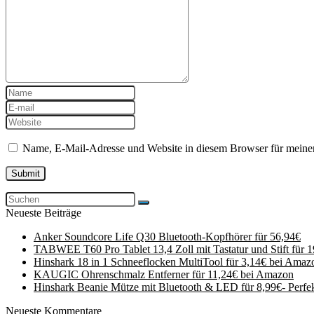
Name, E-Mail-Adresse und Website in diesem Browser für meine
Neueste Beiträge
Anker Soundcore Life Q30 Bluetooth-Kopfhörer für 56,94€
TABWEE T60 Pro Tablet 13,4 Zoll mit Tastatur und Stift für 
Hinshark 18 in 1 Schneeflocken MultiTool für 3,14€ bei Amaz
KAUGIC Ohrenschmalz Entferner für 11,24€ bei Amazon
Hinshark Beanie Mütze mit Bluetooth & LED für 8,99€- Perfe
Neueste Kommentare