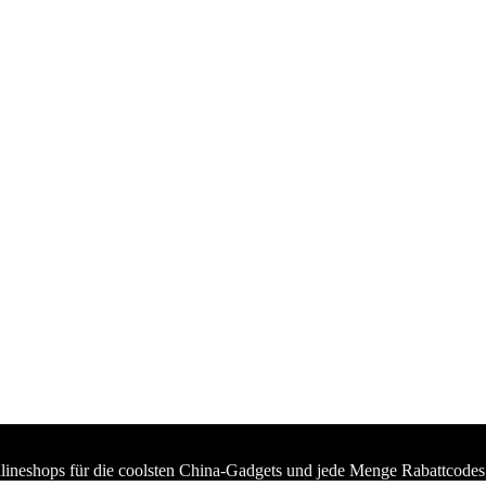
lineshops für die coolsten China-Gadgets und jede Menge Rabattcodes,