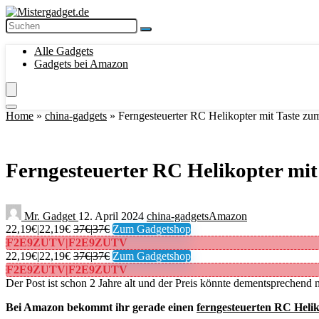
Alle Gadgets
Gadgets bei Amazon
Home
»
china-gadgets
»
Ferngesteuerter RC Helikopter mit Taste zum
Ferngesteuerter RC Helikopter mit
Mr. Gadget
12. April 2024
china-gadgets
Amazon
22,19€|22,19€
37€|37€
Zum Gadgetshop
F2E9ZUTV|F2E9ZUTV
22,19€|22,19€
37€|37€
Zum Gadgetshop
F2E9ZUTV|F2E9ZUTV
Der Post ist schon 2 Jahre alt und der Preis könnte dementsprechend n
Bei Amazon bekommt ihr gerade einen
ferngesteuerten RC Helik