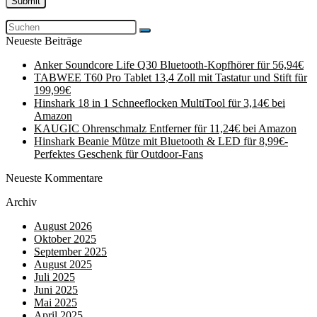
Neueste Beiträge
Anker Soundcore Life Q30 Bluetooth-Kopfhörer für 56,94€
TABWEE T60 Pro Tablet 13,4 Zoll mit Tastatur und Stift für
199,99€
Hinshark 18 in 1 Schneeflocken MultiTool für 3,14€ bei
Amazon
KAUGIC Ohrenschmalz Entferner für 11,24€ bei Amazon
Hinshark Beanie Mütze mit Bluetooth & LED für 8,99€-
Perfektes Geschenk für Outdoor-Fans
Neueste Kommentare
Archiv
August 2026
Oktober 2025
September 2025
August 2025
Juli 2025
Juni 2025
Mai 2025
April 2025