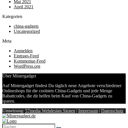
Mai 2021
April 2021
Kategorien
china-gadgets
Uncategorized
Meta
Anmelden
Eintrags-Feed
Kommentar-Feed
WordPress.org
Über Mistergadget
Auf Mistergadget findest Du täglich neue Angebote verschiedener
Onlineshops für die coolsten China-Gadgets und jede Menge
Rabattcodes, die dir helfen beim Kauf von China-Gadgets zu
sparen.
Umsetzung:
57media Webdesign Siegen
|
Impressum
|
Datenschutz