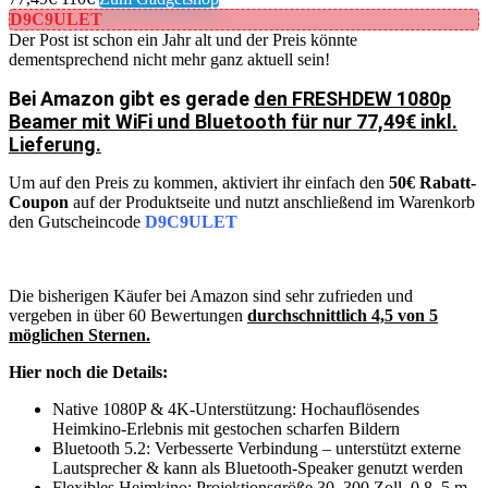
D9C9ULET
Der Post ist schon ein Jahr alt und der Preis könnte
dementsprechend nicht mehr ganz aktuell sein!
Bei Amazon gibt es gerade
den FRESHDEW 1080p
Beamer mit WiFi und Bluetooth für nur 77,49€ inkl.
Lieferung.
Um auf den Preis zu kommen, aktiviert ihr einfach den
50€ Rabatt-
Coupon
auf der Produktseite und nutzt anschließend im Warenkorb
den Gutscheincode
D9C9ULET
Die bisherigen Käufer bei Amazon sind sehr zufrieden und
vergeben in über 60 Bewertungen
durchschnittlich 4,5 von 5
möglichen Sternen.
Hier noch die Details:
Native 1080P & 4K-Unterstützung: Hochauflösendes
Heimkino-Erlebnis mit gestochen scharfen Bildern
Bluetooth 5.2: Verbesserte Verbindung – unterstützt externe
Lautsprecher & kann als Bluetooth-Speaker genutzt werden
Flexibles Heimkino: Projektionsgröße 30–300 Zoll, 0,8–5 m