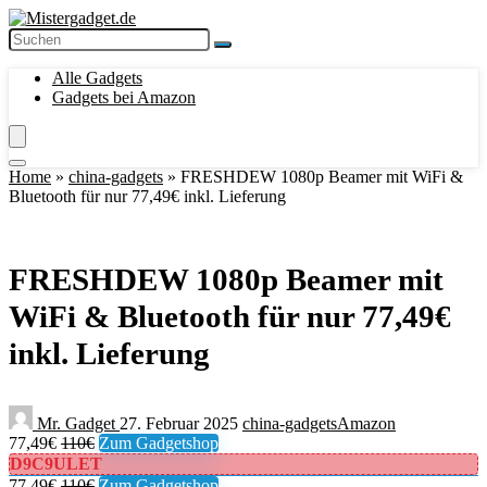
Alle Gadgets
Gadgets bei Amazon
Home
»
china-gadgets
»
FRESHDEW 1080p Beamer mit WiFi &
Bluetooth für nur 77,49€ inkl. Lieferung
FRESHDEW 1080p Beamer mit
WiFi & Bluetooth für nur 77,49€
inkl. Lieferung
Mr. Gadget
27. Februar 2025
china-gadgets
Amazon
77,49€
110€
Zum Gadgetshop
D9C9ULET
77,49€
110€
Zum Gadgetshop