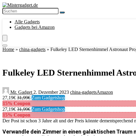
Alle Gadgets
Gadgets bei Amazon
Home
»
china-gadgets
»
Fulkeley LED Sternenhimmel Astronaut Proje
Fulkeley LED Sternenhimmel Astron
Mr. Gadget
2. Dezember 2023
china-gadgets
Amazon
27,19€
31,99€
Zum Gadgetshop
15% Coupon
27,19€
31,99€
Zum Gadgetshop
15% Coupon
Der Post ist schon 3 Jahre alt und der Preis könnte dementsprechend n
Verwandle dein Zimmer in einen galaktischen Traum 