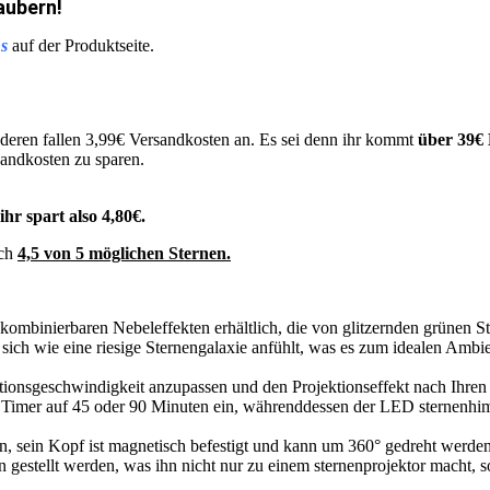
aubern!
s
auf der Produktseite.
nderen fallen 3,99€ Versandkosten an. Es sei denn ihr kommt
über 39€ 
sandkosten zu sparen.
ihr spart also 4,80€.
ich
4,5 von 5 möglichen Sternen.
n, kombinierbaren Nebeleffekten erhältlich, die von glitzernden grüne
ie sich wie eine riesige Sternengalaxie anfühlt, was es zum idealen Amb
tionsgeschwindigkeit anzupassen und den Projektionseffekt nach Ihre
 Timer auf 45 oder 90 Minuten ein, währenddessen der LED sternenhimm
, sein Kopf ist magnetisch befestigt und kann um 360° gedreht werden,
estellt werden, was ihn nicht nur zu einem sternenprojektor macht, 