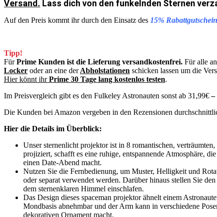
Versand.
Lass dich von den funkelnden Sternen verz
Auf den Preis kommt ihr durch den Einsatz des
15% Rabattgutschein
Tipp!
Für
Prime Kunden ist die Lieferung versandkostenfrei.
Für alle a
Locker
oder an eine der
Abholstationen
schicken lassen um die Ver
Hier könnt ihr
Prime 30 Tage lang kostenlos testen
.
Im Preisvergleich gibt es den Fulkeley Astronauten sonst ab 31,99€
– 
Die Kunden bei Amazon vergeben in den Rezensionen durchschnittl
Hier die Details im Überblick:
Unser sternenlicht projektor ist in 8 romantischen, verträumte
projiziert, schafft es eine ruhige, entspannende Atmosphäre, d
einen Date-Abend macht.
Nutzen Sie die Fernbedienung, um Muster, Helligkeit und Rota
oder separat verwendet werden. Darüber hinaus stellen Sie den
dem sternenklaren Himmel einschlafen.
Das Design dieses spaceman projektor ähnelt einem Astronauten
Mondbasis abnehmbar und der Arm kann in verschiedene Posen g
dekorativen Ornament macht.