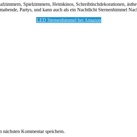
Schlafzimmern, Spielzimmern, Heimkinos, Schreibtischdekorationen, ä
lmabende, Partys, und kann auch als ein Nachtlicht Sternenhimmel Na
LED Sternenhimmel bei Amazon
n nächsten Kommentar speichern.