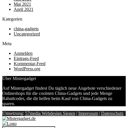
Mai 2021
April 2021
Kategorien
china-gadgets
Uncategorized
Meta
Anmelden
Eintrags-Feed
Kommentar-Feed
WordPress.org
Über Mistergadget
Auf Mistergadget findest Du täglich neue Angebote verschiedener
Onlineshops für die coolsten China-Gadgets und jede Menge
Rabattcodes, die dir helfen beim Kauf von China-Gadgets zu
sparen.
Umsetzung:
57media Webdesign Siegen
|
Impressum
|
Datenschutz