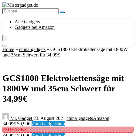
Alle Gadgets
Gadgets bei Amazon
Home
»
china-gadgets
»
GCS1800 Elektrokettensäge mit 1800W
und 35cm Schwert für 34,99€
GCS1800 Elektrokettensäge mit
1800W und 35cm Schwert für
34,99€
Mr. Gadget
23. August 2021
china-gadgets
Amazon
34,99€
59,99€
Zum Gadgetshop
73DEX8K8
34,99€
59,99€
Zum Gadgetshop