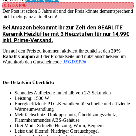
J5GDXP96
Der Post ist schon 3 Jahre alt und der Preis könnte dementsprechend
nicht mehr ganz aktuell sein!
Bei Amazon bekommt ihr zur Zeit
den GEARLITE
Keramik Heizlüfter mit 3 Heizstufen für nur 14,99€
inkl. Prime-Versand.
Um auf den Preis zu kommen, aktiviert ihr zunächst den
20%
Rabatt-Coupon
auf der Produktseite und nutzt anschließend im
Warenkorb den Gutscheincode
J5GDXP96
Die Details im Überblick:
Schnelles Aufheizen: Innerhalb von 2-3 Sekunden
Leistung: 1500 W
Energieeffizient: PTC-Keramiken für schnelle und effiziente
Wärmeumwandlung
Mehrfachschutz: Umkippschutz, Überhitzungsschutz,
Flammhemmendes ABS-Gehäuse
Drei Modi: Schnelle Heizung, Warm, Bequem
Leise und filternd: Niedriger Geräuschpegel