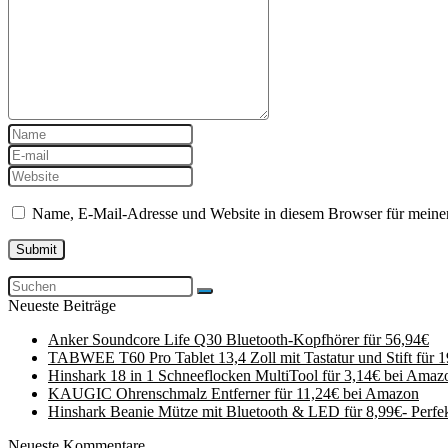
Name, E-Mail-Adresse und Website in diesem Browser für meine
Neueste Beiträge
Anker Soundcore Life Q30 Bluetooth-Kopfhörer für 56,94€
TABWEE T60 Pro Tablet 13,4 Zoll mit Tastatur und Stift für 
Hinshark 18 in 1 Schneeflocken MultiTool für 3,14€ bei Amaz
KAUGIC Ohrenschmalz Entferner für 11,24€ bei Amazon
Hinshark Beanie Mütze mit Bluetooth & LED für 8,99€- Perfe
Neueste Kommentare