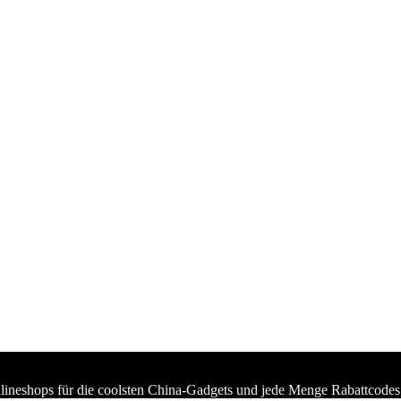
lineshops für die coolsten China-Gadgets und jede Menge Rabattcodes,