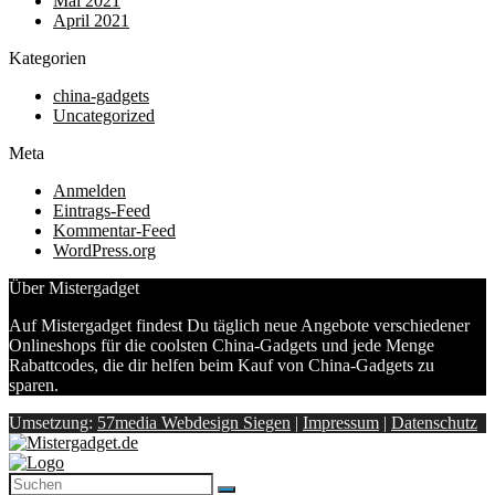
Mai 2021
April 2021
Kategorien
china-gadgets
Uncategorized
Meta
Anmelden
Eintrags-Feed
Kommentar-Feed
WordPress.org
Über Mistergadget
Auf Mistergadget findest Du täglich neue Angebote verschiedener
Onlineshops für die coolsten China-Gadgets und jede Menge
Rabattcodes, die dir helfen beim Kauf von China-Gadgets zu
sparen.
Umsetzung:
57media Webdesign Siegen
|
Impressum
|
Datenschutz