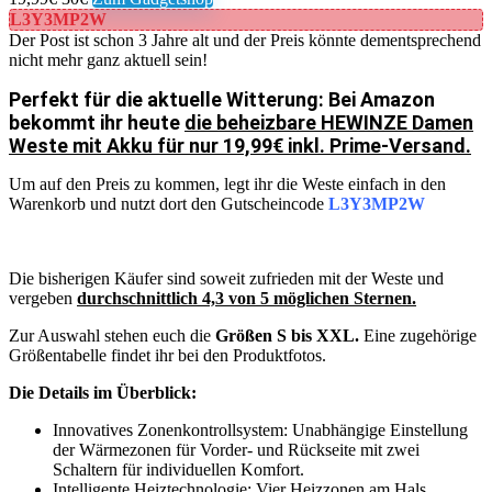
L3Y3MP2W
Der Post ist schon 3 Jahre alt und der Preis könnte dementsprechend
nicht mehr ganz aktuell sein!
Perfekt für die aktuelle Witterung: Bei Amazon
bekommt ihr heute
die beheizbare HEWINZE Damen
Weste mit Akku für nur 19,99€ inkl. Prime-Versand.
Um auf den Preis zu kommen, legt ihr die Weste einfach in den
Warenkorb und nutzt dort den Gutscheincode
L3Y3MP2W
Die bisherigen Käufer sind soweit zufrieden mit der Weste und
vergeben
durchschnittlich 4,3 von 5 möglichen Sternen.
Zur Auswahl stehen euch die
Größen S bis XXL.
Eine zugehörige
Größentabelle findet ihr bei den Produktfotos.
Die Details im Überblick:
Innovatives Zonenkontrollsystem: Unabhängige Einstellung
der Wärmezonen für Vorder- und Rückseite mit zwei
Schaltern für individuellen Komfort.
Intelligente Heiztechnologie: Vier Heizzonen am Hals,