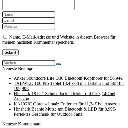
Name, E-Mail-Adresse und Website in diesem Browser für
meinen nächsten Kommentar speichern.
Neueste Beiträge
Anker Soundcore Life Q30 Bluetooth-Kopfhörer für 56,94€
TABWEE T60 Pro Tablet 13,4 Zoll mit Tastatur und Stift für
199,99€
Hinshark 18 in 1 Schneeflocken MultiTool für 3,14€ bei
Amazon
KAUGIC Ohrenschmalz Entferner für 11,24€ bei Amazon
Hinshark Beanie Mütze mit Bluetooth & LED für 8,99€-
Perfektes Geschenk für Outdoor-Fans
Neueste Kommentare