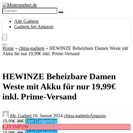
Alle Gadgets
Gadgets bei Amazon
Home
»
china-gadgets
»
HEWINZE Beheizbare Damen Weste mit
Akku für nur 19,99€ inkl. Prime-Versand
HEWINZE Beheizbare Damen
Weste mit Akku für nur 19,99€
inkl. Prime-Versand
Mr. Gadget
16. Januar 2024
china-gadgets
Amazon
19,99€
30€
Zum Gadgetshop
L3Y3MP2W
19,99€
30€
Zum Gadgetshop