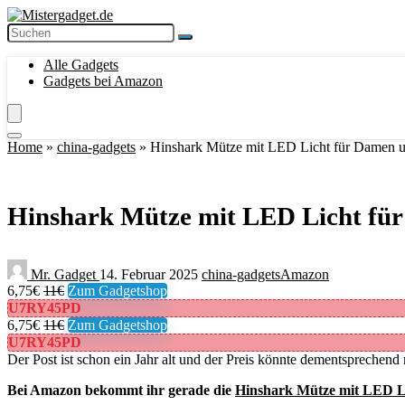
Alle Gadgets
Gadgets bei Amazon
Home
»
china-gadgets
»
Hinshark Mütze mit LED Licht für Damen un
Hinshark Mütze mit LED Licht für 
Mr. Gadget
14. Februar 2025
china-gadgets
Amazon
6,75€
11€
Zum Gadgetshop
U7RY45PD
6,75€
11€
Zum Gadgetshop
U7RY45PD
Der Post ist schon ein Jahr alt und der Preis könnte dementsprechend 
Bei Amazon bekommt ihr gerade die
Hinshark Mütze mit LED Li