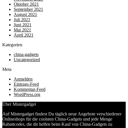
Oktober 2021
September 2021
August 2021
Juli 2021
Juni 2021
Mai 2021
April 2021
Kategorien
china-gadgets
Uncategorized
Meta
Anmelden
Eintrags-Feed
Kommentar-Feed
WordPress.org
Über Mistergadget
Auf Mistergadget findest Du täglich neue Angebote verschiedener
Onlineshops für die coolsten China-Gadgets und jede Menge
Rabattcodes, die dir helfen beim Kauf von China-Gadgets zu