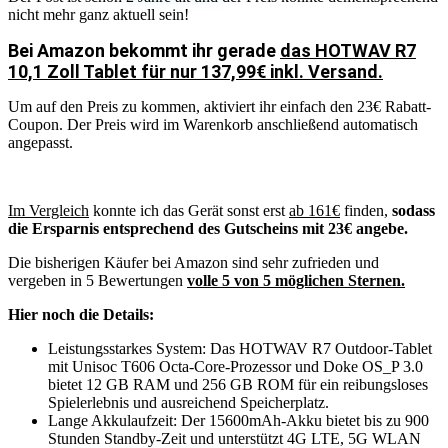
nicht mehr ganz aktuell sein!
Bei Amazon bekommt ihr gerade
das HOTWAV R7
10,1 Zoll Tablet für nur 137,99€ inkl. Versand.
Um auf den Preis zu kommen, aktiviert ihr einfach den 23€ Rabatt-
Coupon. Der Preis wird im Warenkorb anschließend automatisch
angepasst.
Im Vergleich
konnte ich das Gerät sonst erst
ab 161€
finden,
sodass
die Ersparnis entsprechend des Gutscheins mit 23€ angebe.
Die bisherigen Käufer bei Amazon sind sehr zufrieden und
vergeben in 5 Bewertungen
volle 5 von 5 möglichen Sternen.
Hier noch die Details:
Leistungsstarkes System: Das HOTWAV R7 Outdoor-Tablet
mit Unisoc T606 Octa-Core-Prozessor und Doke OS_P 3.0
bietet 12 GB RAM und 256 GB ROM für ein reibungsloses
Spielerlebnis und ausreichend Speicherplatz.
Lange Akkulaufzeit: Der 15600mAh-Akku bietet bis zu 900
Stunden Standby-Zeit und unterstützt 4G LTE, 5G WLAN