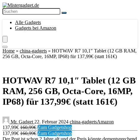
Alle Gadgets
Gadgets bei Amazon
Home
»
china-gadgets
»
HOTWAV R7 10,1″ Tablet (12 GB RAM,
256 GB, Octa-Core, 16MP, IP68) für 137,99€ (statt 161€)
HOTWAV R7 10,1″ Tablet (12 GB
RAM, 256 GB, Octa-Core, 16MP,
IP68) für 137,99€ (statt 161€)
Mr. Gadget
22. Februar 2024
china-gadgets
Amazon
137,99€
160,99€
Zum Gadgetshop
137,99€
160,99€
Zum Gadgetshop
Der Post ist schon 2 Jahre alt und der Preis könnte dementsprechend