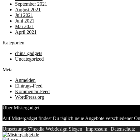
September 2021
August 2021
Juli 2021
Juni 2021
Mai 2021
April 2021
Kategorien
china-gadgets
Uncategorized
Meta
Anmelden
Eintrags-Feed
Kommentar-Feed
WordPress.org
Über Mistergadget
Auf Mistergadget findest Du täglich neue Angebote verschiedener On
Umsetzung:
57media Webdesign Siegen
|
Impressum
|
Datenschutz