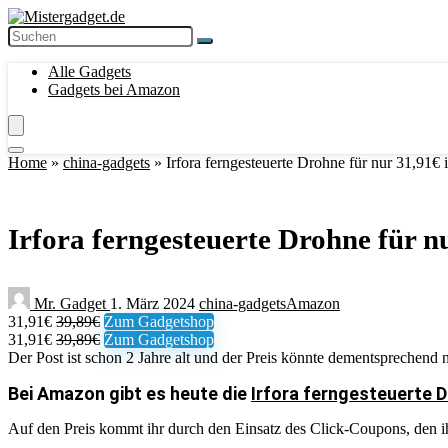
Alle Gadgets
Gadgets bei Amazon
Home
»
china-gadgets
»
Irfora ferngesteuerte Drohne für nur 31,91€ 
Irfora ferngesteuerte Drohne für n
Mr. Gadget
1. März 2024
china-gadgets
Amazon
31,91€
39,89€
Zum Gadgetshop
31,91€
39,89€
Zum Gadgetshop
Der Post ist schon 2 Jahre alt und der Preis könnte dementsprechend n
Bei Amazon gibt es heute die
Irfora ferngesteuerte D
Auf den Preis kommt ihr durch den Einsatz des Click-Coupons, den ihr 