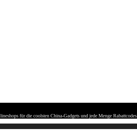
lineshops für die coolsten China-Gadgets und jede Menge Rabattcodes,