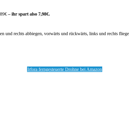
,89€
– ihr spart also 7,98€.
n und rechts abbiegen, vorwärts und rückwärts, links und rechts flieg
Irfora ferngesteuerte Drohne bei Amazon