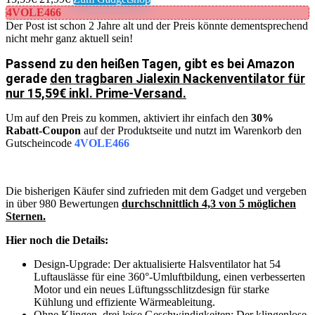
4VOLE466
Der Post ist schon 2 Jahre alt und der Preis könnte dementsprechend
nicht mehr ganz aktuell sein!
Passend zu den heißen Tagen, gibt es bei Amazon
gerade
den tragbaren Jialexin Nackenventilator für
nur 15,59€ inkl. Prime-Versand.
Um auf den Preis zu kommen, aktiviert ihr einfach den
30%
Rabatt-Coupon
auf der Produktseite und nutzt im Warenkorb den
Gutscheincode
4VOLE466
Die bisherigen Käufer sind zufrieden mit dem Gadget und vergeben
in über 980 Bewertungen
durchschnittlich 4,3 von 5 möglichen
Sternen.
Hier noch die Details:
Design-Upgrade: Der aktualisierte Halsventilator hat 54
Luftauslässe für eine 360°-Umluftbildung, einen verbesserten
Motor und ein neues Lüftungsschlitzdesign für starke
Kühlung und effiziente Wärmeableitung.
Ohne Klingen, drei leise Geschwindigkeiten: Der klingenlose