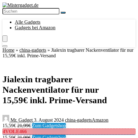
Alle Gadgets
Gadgets bei Amazon
Home
»
china-gadgets
»
Jialexin tragbarer Nackenventilator für nur
15,59€ inkl. Prime-Versand
Jialexin tragbarer
Nackenventilator für nur
15,59€ inkl. Prime-Versand
Mr. Gadget
3. August 2024
china-gadgets
Amazon
15,59€
21,99€
Zum Gadgetshop
4VOLE466
15,59€
21,99€
Zum Gadgetshop