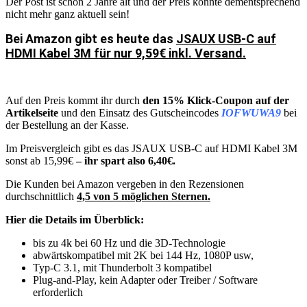
Der Post ist schon 2 Jahre alt und der Preis könnte dementsprechend
nicht mehr ganz aktuell sein!
Bei Amazon gibt es heute das
JSAUX USB-C auf
HDMI Kabel 3M für nur 9,59€ inkl. Versand.
Auf den Preis kommt ihr durch
den 15% Klick-Coupon auf der
Artikelseite
und den Einsatz des Gutscheincodes
IOFWUWA9
bei
der Bestellung an der Kasse.
Im Preisvergleich gibt es das JSAUX USB-C auf HDMI Kabel 3M
sonst ab 15,99€
– ihr spart also 6,40€.
Die Kunden bei Amazon vergeben in den Rezensionen
durchschnittlich
4,5 von 5 möglichen Sternen.
Hier die Details im Überblick:
bis zu 4k bei 60 Hz und die 3D-Technologie
abwärtskompatibel mit 2K bei 144 Hz, 1080P usw,
Typ-C 3.1, mit Thunderbolt 3 kompatibel
Plug-and-Play, kein Adapter oder Treiber / Software
erforderlich