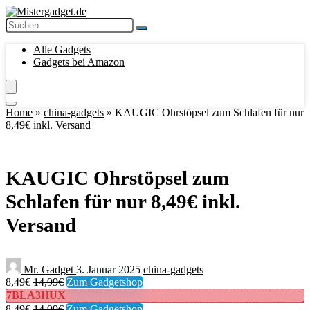
Alle Gadgets
Gadgets bei Amazon
Home
»
china-gadgets
»
KAUGIC Ohrstöpsel zum Schlafen für nur
8,49€ inkl. Versand
KAUGIC Ohrstöpsel zum
Schlafen für nur 8,49€ inkl.
Versand
Mr. Gadget
3. Januar 2025
china-gadgets
8,49€
14,99€
Zum Gadgetshop
7BLA3HUX
8,49€
14,99€
Zum Gadgetshop