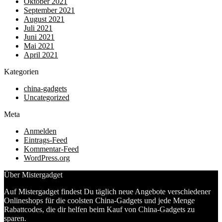
Oktober 2021
September 2021
August 2021
Juli 2021
Juni 2021
Mai 2021
April 2021
Kategorien
china-gadgets
Uncategorized
Meta
Anmelden
Eintrags-Feed
Kommentar-Feed
WordPress.org
Über Mistergadget
Auf Mistergadget findest Du täglich neue Angebote verschiedener
Onlineshops für die coolsten China-Gadgets und jede Menge
Rabattcodes, die dir helfen beim Kauf von China-Gadgets zu
sparen.