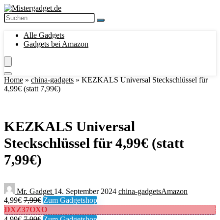
Alle Gadgets
Gadgets bei Amazon
Home
»
china-gadgets
»
KEZKALS Universal Steckschlüssel für
4,99€ (statt 7,99€)
KEZKALS Universal
Steckschlüssel für 4,99€ (statt
7,99€)
Mr. Gadget
14. September 2024
china-gadgets
Amazon
4,99€
7,99€
Zum Gadgetshop
DXZ37OXO
4,99€
7,99€
Zum Gadgetshop