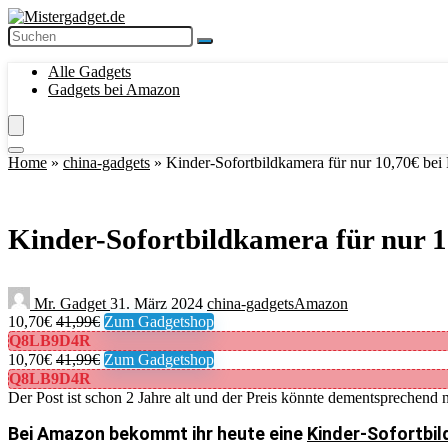
Alle Gadgets
Gadgets bei Amazon
Home
»
china-gadgets
»
Kinder-Sofortbildkamera für nur 10,70€ bei
Kinder-Sofortbildkamera für nur 1
Mr. Gadget
31. März 2024
china-gadgets
Amazon
10,70€
41,99€
Zum Gadgetshop
Q8LB9D4R
10,70€
41,99€
Zum Gadgetshop
Q8LB9D4R
Der Post ist schon 2 Jahre alt und der Preis könnte dementsprechend n
Bei Amazon bekommt ihr heute eine
Kinder-Sofortbil