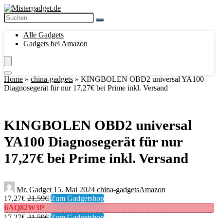
Alle Gadgets
Gadgets bei Amazon
Home
»
china-gadgets
»
KINGBOLEN OBD2 universal YA100
Diagnosegerät für nur 17,27€ bei Prime inkl. Versand
KINGBOLEN OBD2 universal
YA100 Diagnosegerät für nur
17,27€ bei Prime inkl. Versand
Mr. Gadget
15. Mai 2024
china-gadgets
Amazon
17,27€
21,59€
Zum Gadgetshop
6AQ82W3P
17,27€
21,59€
Zum Gadgetshop