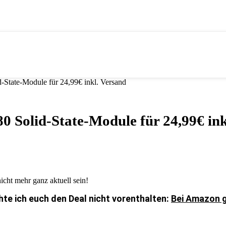
a­te-Mo­du­le für 24,99€ inkl. Versand
o­lid-Sta­te-Mo­du­le für 24,99€ in
icht mehr ganz aktuell sein!
chte ich euch den Deal nicht vorenthalten:
Bei Amazon g