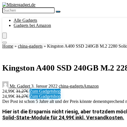
Alle Gadgets
Gadgets bei Amazon
Home
»
china-gadgets
»
Kingston A400 SSD 240GB M.2 2280 So­lid-St
Kingston A400 SSD 240GB M.2 2280 S
Mr. Gadget
3. Januar 2022
china-gadgets
Amazon
24,99€
31,27€
Zum Gadgetshop
24,99€
31,27€
Zum Gadgetshop
Der Post ist schon 5 Jahre alt und der Preis könnte dementsprechend n
Hier ist die Ersparnis nicht riesig, aber trotzdem mö
So­lid-Sta­te-Mo­du­le für 24,99€ inkl. Versandkosten.