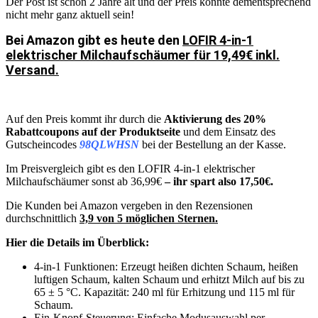
Der Post ist schon 2 Jahre alt und der Preis könnte dementsprechend
nicht mehr ganz aktuell sein!
Bei Amazon gibt es heute den
LOFIR 4-in-1
elektrischer Milchaufschäumer für 19,49€ inkl.
Versand.
Auf den Preis kommt ihr durch die
Aktivierung des 20%
Rabattcoupons auf der Produktseite
und dem Einsatz des
Gutscheincodes
98QLWHSN
bei der Bestellung an der Kasse.
Im Preisvergleich gibt es den LOFIR 4-in-1 elektrischer
Milchaufschäumer sonst ab 36,99€
– ihr spart also 17,50€.
Die Kunden bei Amazon vergeben in den Rezensionen
durchschnittlich
3,9 von 5 möglichen Sternen.
Hier die Details im Überblick:
4-in-1 Funktionen: Erzeugt heißen dichten Schaum, heißen
luftigen Schaum, kalten Schaum und erhitzt Milch auf bis zu
65 ± 5 °C. Kapazität: 240 ml für Erhitzung und 115 ml für
Schaum.
Ein-Knopf-Steuerung: Einfache Modusauswahl per