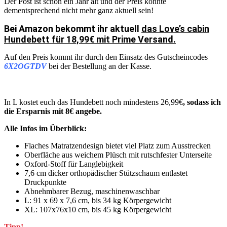
Der Post ist schon ein Jahr alt und der Preis könnte
dementsprechend nicht mehr ganz aktuell sein!
Bei Amazon bekommt ihr aktuell
das Love’s cabin
Hundebett für 18,99€ mit Prime Versand.
Auf den Preis kommt ihr durch den Einsatz des Gutscheincodes
6X2OGTDV
bei der Bestellung an der Kasse.
In L kostet euch das Hundebett noch mindestens 26,99€
, sodass ich
die Ersparnis mit 8€ angebe.
Alle Infos im Überblick:
Flaches Matratzendesign bietet viel Platz zum Ausstrecken
Oberfläche aus weichem Plüsch mit rutschfester Unterseite
Oxford-Stoff für Langlebigkeit
7,6 cm dicker orthopädischer Stützschaum entlastet
Druckpunkte
Abnehmbarer Bezug, maschinenwaschbar
L: 91 x 69 x 7,6 cm, bis 34 kg Körpergewicht
XL: 107x76x10 cm, bis 45 kg Körpergewicht
Tipp!