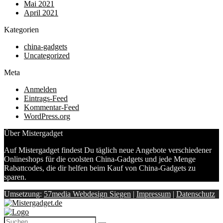
Mai 2021
April 2021
Kategorien
china-gadgets
Uncategorized
Meta
Anmelden
Eintrags-Feed
Kommentar-Feed
WordPress.org
Über Mistergadget
Auf Mistergadget findest Du täglich neue Angebote verschiedener
Onlineshops für die coolsten China-Gadgets und jede Menge
Rabattcodes, die dir helfen beim Kauf von China-Gadgets zu
sparen.
Umsetzung:
57media Webdesign Siegen
|
Impressum
|
Datenschutz