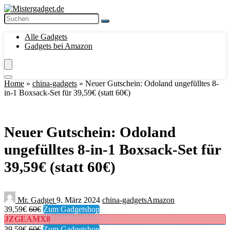
Alle Gadgets
Gadgets bei Amazon
Home
»
china-gadgets
»
Neuer Gutschein: Odoland ungefülltes 8-
in-1 Boxsack-Set für 39,59€ (statt 60€)
Neuer Gutschein: Odoland
ungefülltes 8-in-1 Boxsack-Set für
39,59€ (statt 60€)
Mr. Gadget
9. März 2024
china-gadgets
Amazon
39,59€
60€
Zum Gadgetshop
JZGEAMX8
39,59€
60€
Zum Gadgetshop