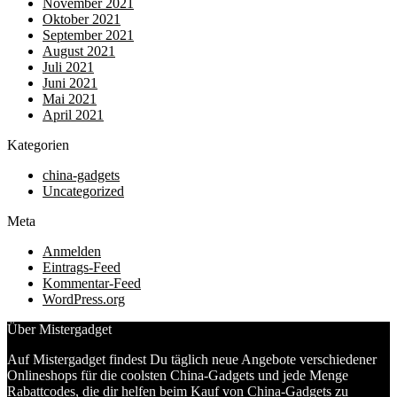
November 2021
Oktober 2021
September 2021
August 2021
Juli 2021
Juni 2021
Mai 2021
April 2021
Kategorien
china-gadgets
Uncategorized
Meta
Anmelden
Eintrags-Feed
Kommentar-Feed
WordPress.org
Über Mistergadget
Auf Mistergadget findest Du täglich neue Angebote verschiedener
Onlineshops für die coolsten China-Gadgets und jede Menge
Rabattcodes, die dir helfen beim Kauf von China-Gadgets zu