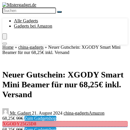
Alle Gadgets
Gadgets bei Amazon
Home
»
china-gadgets
»
Neuer Gutschein: XGODY Smart Mini
Beamer für nur 68,25€ inkl. Versand
Neuer Gutschein: XGODY Smart
Mini Beamer für nur 68,25€ inkl.
Versand
Mr. Gadget
21. August 2024
china-gadgets
Amazon
68,25€
99€
Zum Gadgetshop
XGODY25G5D8
68,25€
99€
Zum Gadgetshop