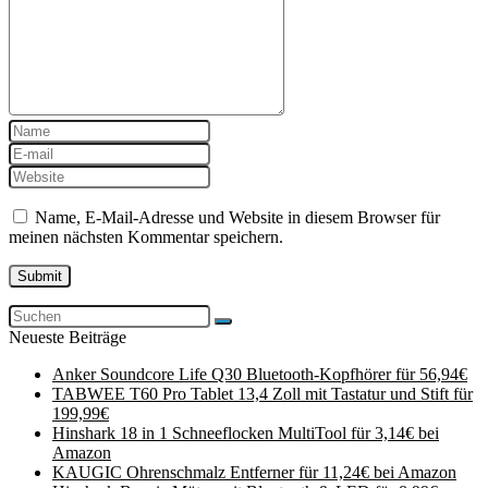
Name, E-Mail-Adresse und Website in diesem Browser für
meinen nächsten Kommentar speichern.
Neueste Beiträge
Anker Soundcore Life Q30 Bluetooth-Kopfhörer für 56,94€
TABWEE T60 Pro Tablet 13,4 Zoll mit Tastatur und Stift für
199,99€
Hinshark 18 in 1 Schneeflocken MultiTool für 3,14€ bei
Amazon
KAUGIC Ohrenschmalz Entferner für 11,24€ bei Amazon