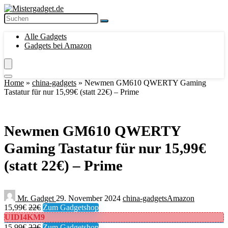
Alle Gadgets
Gadgets bei Amazon
Home
»
china-gadgets
»
Newmen GM610 QWERTY Gaming
Tastatur für nur 15,99€ (statt 22€) – Prime
Newmen GM610 QWERTY
Gaming Tastatur für nur 15,99€
(statt 22€) – Prime
Mr. Gadget
29. November 2024
china-gadgets
Amazon
15,99€
22€
Zum Gadgetshop
UIDI4KM9
15,99€
22€
Zum Gadgetshop