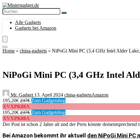
Alle Gadgets
Gadgets bei Amazon
Home
»
china-gadgets
»
NiPoGi Mini PC (3,4 GHz Intel Alder Lak
NiPoGi Mini PC (3,4 GHz Intel Al
Mr. Gadget
13. April 2024
china-gadgets
Amazon
195,20€
237€
Zum Gadgetshop
XVXPK88A
195,20€
237€
Zum Gadgetshop
XVXPK88A
Der Post ist schon 2 Jahre alt und der Preis könnte dementsprechend n
Bei Amazon bekommt ihr aktuell
den NiPoGi Mini PC m