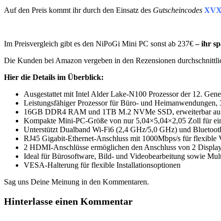
Auf den Preis kommt ihr durch den Einsatz des
Gutscheincodes
XVX
Im Preisvergleich gibt es den NiPoGi Mini PC sonst ab 237€
– ihr sp
Die Kunden bei Amazon vergeben in den Rezensionen durchschnittl
Hier die Details im Überblick:
Ausgestattet mit Intel Alder Lake-N100 Prozessor der 12. Ge
Leistungsfähiger Prozessor für Büro- und Heimanwendungen, 
16GB DDR4 RAM und 1TB M.2 NVMe SSD, erweiterbar auf bis
Kompakte Mini-PC-Größe von nur 5,04×5,04×2,05 Zoll für ein
Unterstützt Dualband Wi-Fi6 (2,4 GHz/5,0 GHz) und Bluetooth 
RJ45 Gigabit-Ethernet-Anschluss mit 1000Mbps/s für flexible
2 HDMI-Anschlüsse ermöglichen den Anschluss von 2 Displ
Ideal für Bürosoftware, Bild- und Videobearbeitung sowie M
VESA-Halterung für flexible Installationsoptionen
Sag uns Deine Meinung in den Kommentaren.
Hinterlasse einen Kommentar