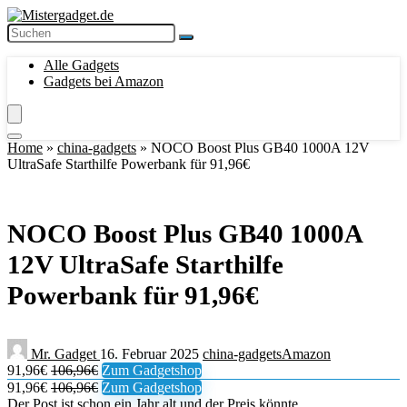
Alle Gadgets
Gadgets bei Amazon
Home
»
china-gadgets
»
NOCO Boost Plus GB40 1000A 12V
UltraSafe Starthilfe Powerbank für 91,96€
NOCO Boost Plus GB40 1000A
12V UltraSafe Starthilfe
Powerbank für 91,96€
Mr. Gadget
16. Februar 2025
china-gadgets
Amazon
91,96€
106,96€
Zum Gadgetshop
91,96€
106,96€
Zum Gadgetshop
Der Post ist schon ein Jahr alt und der Preis könnte