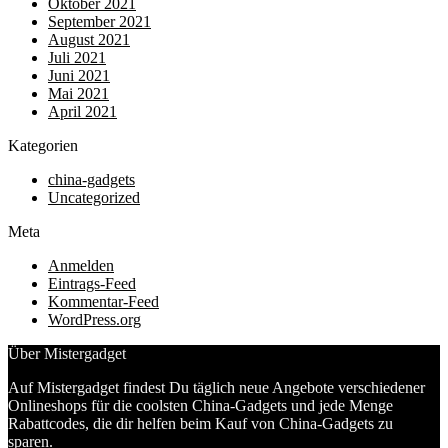
Oktober 2021
September 2021
August 2021
Juli 2021
Juni 2021
Mai 2021
April 2021
Kategorien
china-gadgets
Uncategorized
Meta
Anmelden
Eintrags-Feed
Kommentar-Feed
WordPress.org
Über Mistergadget
Auf Mistergadget findest Du täglich neue Angebote verschiedener
Onlineshops für die coolsten China-Gadgets und jede Menge
Rabattcodes, die dir helfen beim Kauf von China-Gadgets zu
sparen.