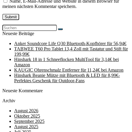
Name, E-Mail-Adresse und Website in diesem Browser für
meinen nächsten Kommentar speichern.
Neueste Beiträge
Anker Soundcore Life Q30 Bluetooth-Kopfhörer für 56,94€
TABWEE T60 Pro Tablet 13,4 Zoll mit Tastatur und Stift für
199,99€
Hinshark 18 in 1 Schneeflocken MultiTool für 3,14€ bei
Amazon
KAUGIC Ohrenschmalz Entferner für 11,24€ bei Amazon
Hinshark Beanie Mütze mit Bluetooth & LED für 8,99€-
Perfektes Geschenk für Outdoor-Fans
Neueste Kommentare
Archiv
August 2026
Oktober 2025
September 2025
August 2025
Juli 2025