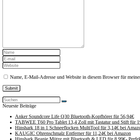
Name, E-Mail-Adresse und Website in diesem Browser für meine
Neueste Beiträge
Anker Soundcore Life Q30 Bluetooth-Kopfhörer für 56,94€
TABWEE T60 Pro Tablet 13,4 Zoll mit Tastatur und Stift für 
Hinshark 18 in 1 Schneeflocken MultiTool für 3,14€ bei Amaz
KAUGIC Ohrenschmalz Entferner für 11,24€ bei Amazon
Hinshark Beanie Mütze mit Bluetooth & LED für 8,99€- Perfe