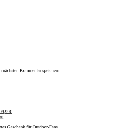
n nächsten Kommentar speichern.
199,99€
on
ktes Geschenk für Outdoor-Fans