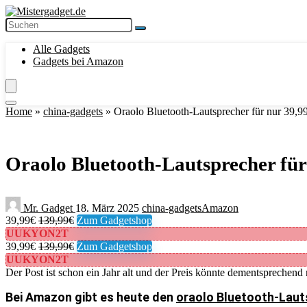
Alle Gadgets
Gadgets bei Amazon
Home
»
china-gadgets
»
Oraolo Bluetooth-Lautsprecher für nur 39,9
Oraolo Bluetooth-Lautsprecher für
Mr. Gadget
18. März 2025
china-gadgets
Amazon
39,99€
139,99€
Zum Gadgetshop
UUKYON2T
39,99€
139,99€
Zum Gadgetshop
UUKYON2T
Der Post ist schon ein Jahr alt und der Preis könnte dementsprechend 
Bei Amazon gibt es heute den
oraolo Bluetooth-Lauts