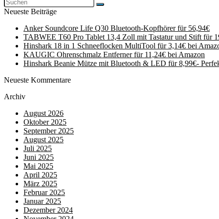
Neueste Beiträge
Anker Soundcore Life Q30 Bluetooth-Kopfhörer für 56,94€
TABWEE T60 Pro Tablet 13,4 Zoll mit Tastatur und Stift für 
Hinshark 18 in 1 Schneeflocken MultiTool für 3,14€ bei Amaz
KAUGIC Ohrenschmalz Entferner für 11,24€ bei Amazon
Hinshark Beanie Mütze mit Bluetooth & LED für 8,99€- Perfe
Neueste Kommentare
Archiv
August 2026
Oktober 2025
September 2025
August 2025
Juli 2025
Juni 2025
Mai 2025
April 2025
März 2025
Februar 2025
Januar 2025
Dezember 2024
November 2024