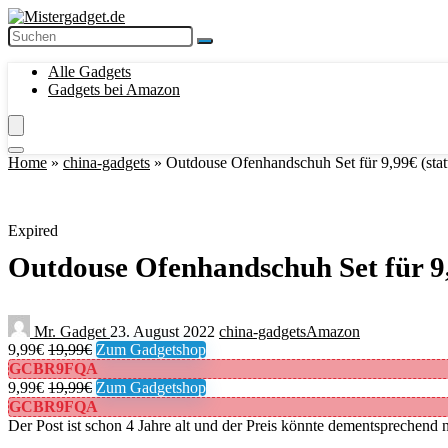
Alle Gadgets
Gadgets bei Amazon
Home
»
china-gadgets
»
Outdouse Ofenhandschuh Set für 9,99€ (stat
Expired
Outdouse Ofenhandschuh Set für 9,
Mr. Gadget
23. August 2022
china-gadgets
Amazon
9,99€
19,99€
Zum Gadgetshop
GCBR9FQA
9,99€
19,99€
Zum Gadgetshop
GCBR9FQA
Der Post ist schon 4 Jahre alt und der Preis könnte dementsprechend n