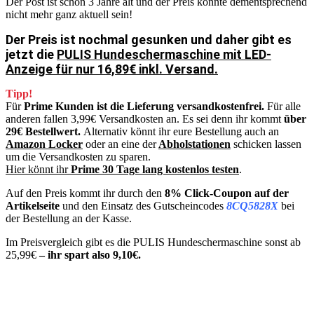
Der Post ist schon 3 Jahre alt und der Preis könnte dementsprechend
nicht mehr ganz aktuell sein!
Der Preis ist nochmal gesunken und daher gibt es
jetzt die
PULIS Hundeschermaschine mit LED-
Anzeige für nur 16,89€ inkl. Versand.
Tipp!
Für
Prime Kunden ist die Lieferung versandkostenfrei.
Für alle
anderen fallen 3,99€ Versandkosten an. Es sei denn ihr kommt
über
29€ Bestellwert.
Alternativ könnt ihr eure Bestellung auch an
Amazon Locker
oder an eine der
Abholstationen
schicken lassen
um die Versandkosten zu sparen.
Hier könnt ihr
Prime 30 Tage lang kostenlos testen
.
Auf den Preis kommt ihr durch den
8% Click-Coupon auf der
Artikelseite
und den Einsatz des Gutscheincodes
8CQ5828X
bei
der Bestellung an der Kasse.
Im Preisvergleich gibt es die PULIS Hundeschermaschine sonst ab
25,99€
– ihr spart also 9,10€.