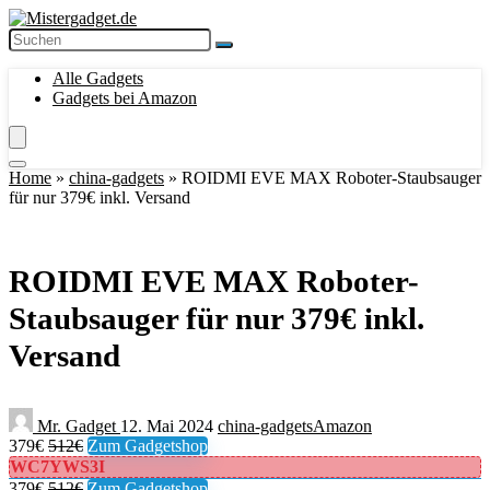
Alle Gadgets
Gadgets bei Amazon
Home
»
china-gadgets
»
ROIDMI EVE MAX Roboter-Staubsauger
für nur 379€ inkl. Versand
ROIDMI EVE MAX Roboter-
Staubsauger für nur 379€ inkl.
Versand
Mr. Gadget
12. Mai 2024
china-gadgets
Amazon
379€
512€
Zum Gadgetshop
WC7YWS3I
379€
512€
Zum Gadgetshop