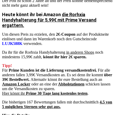
Der Post ist schon 2 Jahre alt und der Preis könnte dementsprechend
nicht mehr ganz aktuell sein!
Heute könnt ihr
bei
Amazon
die Rorhxia
Handyhalterung für 5,99€ mit Prime Versand
ergattern.
Um diesen Preis zu erzielen, den
2€-Coupon
auf der Produktseite
einlösen und dann im Warenkorb noch den Gutscheincode
LUJK588K
verwenden.
Da ihr für die Rorhxia Handyhalterung
in anderen Shops
noch
mindestens 15,99€ zahlt,
könnt ihr hier 2€ sparen.
Tipp!
Für
Prime Kunden ist die Lieferung versandkostenfrei.
Für alle
anderen fallen 3,99€ Versandkosten an. Es sei denn ihr kommt
über
39€ Bestellwert.
Alternativ könnt ihr eure Bestellung auch an
Amazon Locker
oder an eine der
Abholstationen
schicken lassen
um die Versandkosten zu sparen.
Hier könnt ihr
Prime 30 Tage lang kostenlos testen
.
Die bisherigen 167 Bewertungen fallen mit durchschnittlich
4.5 von
5 möglichen Sternen sehr gut aus.