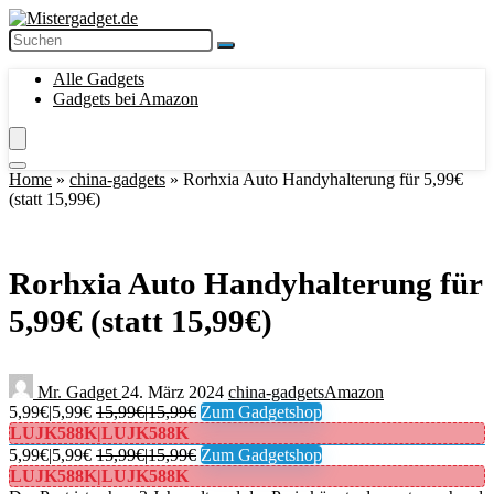
Alle Gadgets
Gadgets bei Amazon
Home
»
china-gadgets
»
Rorhxia Auto Handyhalterung für 5,99€
(statt 15,99€)
Rorhxia Auto Handyhalterung für
5,99€ (statt 15,99€)
Mr. Gadget
24. März 2024
china-gadgets
Amazon
5,99€|5,99€
15,99€|15,99€
Zum Gadgetshop
LUJK588K|LUJK588K
5,99€|5,99€
15,99€|15,99€
Zum Gadgetshop
LUJK588K|LUJK588K