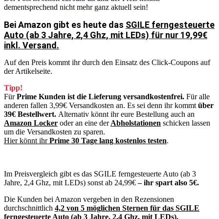
dementsprechend nicht mehr ganz aktuell sein!
Bei Amazon gibt es heute das
SGILE ferngesteuerte
Auto (ab 3 Jahre, 2,4 Ghz, mit LEDs) für nur 19,99€
inkl. Versand.
Auf den Preis kommt ihr durch den Einsatz des Click-Coupons auf
der Artikelseite.
Tipp!
Für
Prime Kunden ist die Lieferung versandkostenfrei.
Für alle
anderen fallen 3,99€ Versandkosten an. Es sei denn ihr kommt
über
39€ Bestellwert.
Alternativ könnt ihr eure Bestellung auch an
Amazon Locker
oder an eine der
Abholstationen
schicken lassen
um die Versandkosten zu sparen.
Hier könnt ihr
Prime 30 Tage lang kostenlos testen
.
Im Preisvergleich gibt es das SGILE ferngesteuerte Auto (ab 3
Jahre, 2,4 Ghz, mit LEDs) sonst ab 24,99€
– ihr spart also 5€.
Die Kunden bei Amazon vergeben in den Rezensionen
durchschnittlich
4,2 von 5 möglichen Sternen für das SGILE
ferngesteuerte Auto (ab 3 Jahre, 2,4 Ghz, mit LEDs).