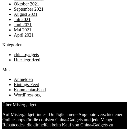
Oktober 2021
September 2021
August 2021
Juli 2021
Juni 2021
Mai 2021
April 2021
Kategorien
china-gadgets
Uncategorized
Meta
Anmelden
Eintrags-Feed
Kommentar-Feed
WordPress.org
Über Mistergadget
Auf Mistergadget findest Du täglich neue Angebote verschiedener
Onlineshops für die coolsten China-Gadgets und jede Menge
Rabattcodes, die dir helfen beim Kauf von China-Gadgets zu