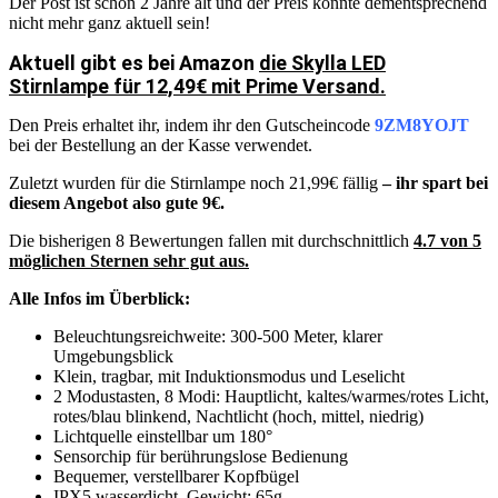
Der Post ist schon 2 Jahre alt und der Preis könnte dementsprechend
nicht mehr ganz aktuell sein!
Aktuell
gibt es
bei Amazon
die Skylla LED
Stirnlampe für 12,49€ mit Prime Versand.
Den Preis erhaltet ihr, indem ihr den Gutscheincode
9ZM8YOJT
bei der Bestellung an der Kasse verwendet.
Zuletzt wurden für die Stirnlampe noch 21,99€ fällig
– ihr spart bei
diesem Angebot also gute 9€.
Die bisherigen 8 Bewertungen fallen mit durchschnittlich
4.7 von 5
möglichen Sternen sehr gut aus.
Alle Infos im Überblick:
Beleuchtungsreichweite: 300-500 Meter, klarer
Umgebungsblick
Klein, tragbar, mit Induktionsmodus und Leselicht
2 Modustasten, 8 Modi: Hauptlicht, kaltes/warmes/rotes Licht,
rotes/blau blinkend, Nachtlicht (hoch, mittel, niedrig)
Lichtquelle einstellbar um 180°
Sensorchip für berührungslose Bedienung
Bequemer, verstellbarer Kopfbügel
IPX5 wasserdicht, Gewicht: 65g