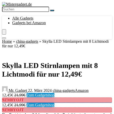
Alle Gadgets
Gadgets bei Amazon
Home
»
china-gadgets
»
Skylla LED Stirnlampen mit 8 Lichtmodi
für nur 12,49€
Skylla LED Stirnlampen mit 8
Lichtmodi für nur 12,49€
Mr. Gadget
22. März 2024
china-gadgets
Amazon
12,45€
21,99€
Zum Gadgetshop
9ZM8YOJT
12,45€
21,99€
Zum Gadgetshop
9ZM8YOJT