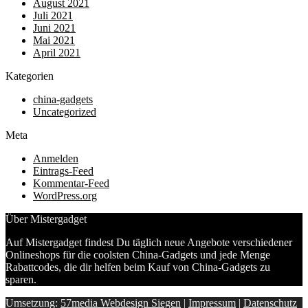
August 2021
Juli 2021
Juni 2021
Mai 2021
April 2021
Kategorien
china-gadgets
Uncategorized
Meta
Anmelden
Eintrags-Feed
Kommentar-Feed
WordPress.org
Über Mistergadget
Auf Mistergadget findest Du täglich neue Angebote verschiedener
Onlineshops für die coolsten China-Gadgets und jede Menge
Rabattcodes, die dir helfen beim Kauf von China-Gadgets zu
sparen.
Umsetzung:
57media Webdesign Siegen
|
Impressum
|
Datenschutz